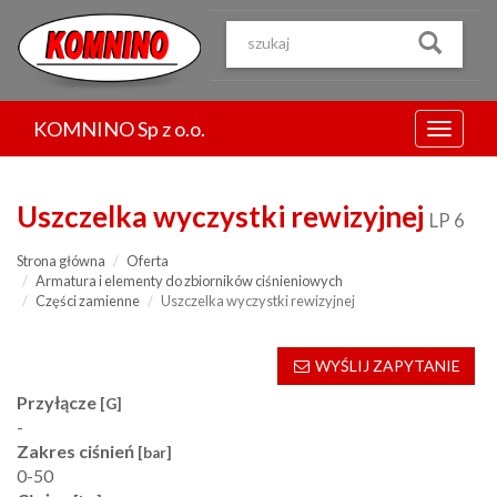
Przejdź
do
treści
KOMNINO Sp z o.o.
Menu
Uszczelka wyczystki rewizyjnej
LP 6
Strona główna
Oferta
Armatura i elementy do zbiorników ciśnieniowych
Części zamienne
Uszczelka wyczystki rewizyjnej
WYŚLIJ ZAPYTANIE
Przyłącze
[G]
-
Zakres ciśnień
[bar]
0-50