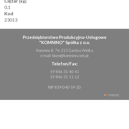
Ciężar
[kg]
0,1
Kod
23013
Przedsiębiorstwo Produkcyjno-Usługowe
"KOMNINO" Spółka z o.o.
Komnino 8, 76-213 Gardna Wielka
e-mail:
biuro@komnino.com.pl
Telefon/Fax:
59 846 31 40-41
59 846 31 11-12
NIP 839-040-59-20
infocity